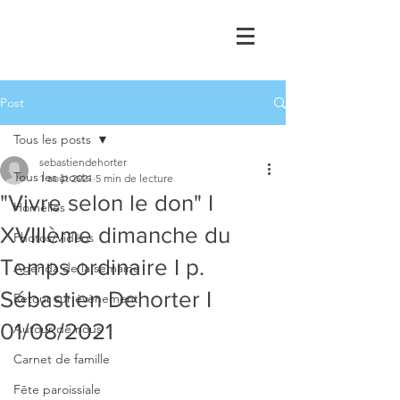
Post
Tous les posts
sebastiendehorter
Tous les posts
1 août 2021
5 min de lecture
"Vivre selon le don" I
Homélies
XVIIIème dimanche du
Photos/Vidéos
Temps ordinaire I p.
Agenda de la semaine
Sébastien Dehorter I
Retour sur évènement
01/08/2021
Autour de nous
Carnet de famille
Fête paroissiale