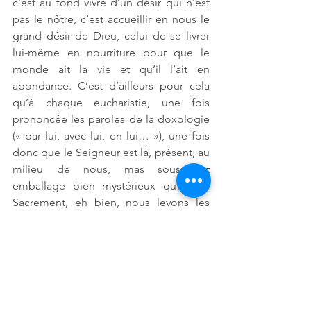
c’est au fond vivre d’un désir qui n’est 
pas le nôtre, c’est accueillir en nous le 
grand désir de Dieu, celui de se livrer 
lui-même en nourriture pour que le 
monde ait la vie et qu’il l’ait en 
abondance. C’est d’ailleurs pour cela 
qu’à chaque eucharistie, une fois 
prononcée les paroles de la doxologie 
(« par lui, avec lui, en lui… »), une fois 
donc que le Seigneur est là, présent, au 
milieu de nous, mas sous cet 
emballage bien mystérieux qu’est le 
Sacrement, eh bien, nous levons les 
yeux vers le Donateur et, scrutant 
intensément le visage invisible du Père, 
nous lui adressons notre prière la plus 
fondamentale : 
Père, donne-nous 
aujourd’hui notre pain de ce jour
, 
tandis que lui-même nous a, en réalité, 