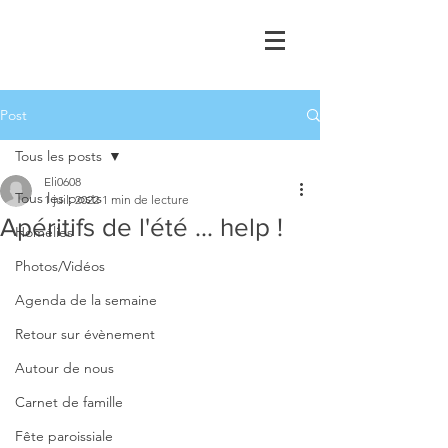
Post
Tous les posts
Eli0608
Tous les posts
1 juil. 2022
1 min de lecture
Apéritifs de l'été ... help !
Homélies
Photos/Vidéos
Agenda de la semaine
Retour sur évènement
Autour de nous
Carnet de famille
Fête paroissiale