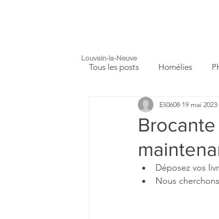
PAROISSE
A
SAINT
FRANÇOIS
Louvain-la-Neuve
Tous les posts
Homélies
P
Eli0608
19 mai 2023
Autour de nous
Carnet de
Brocante 
maintenan
Déposez vos livr
Nous cherchons d