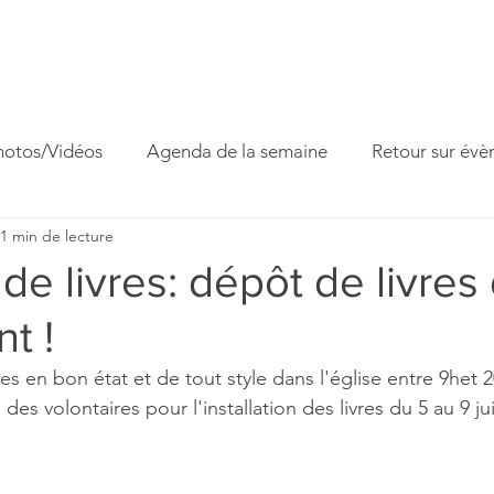
ccueil
Horaires
Equipe
Missions
Homélies
Act
hotos/Vidéos
Agenda de la semaine
Retour sur év
1 min de lecture
 famille
Fête paroissiale
Venite Adoremus
de livres: dépôt de livres
t !
es en bon état et de tout style dans l'église entre 9het 2
es volontaires pour l'installation des livres du 5 au 9 jui