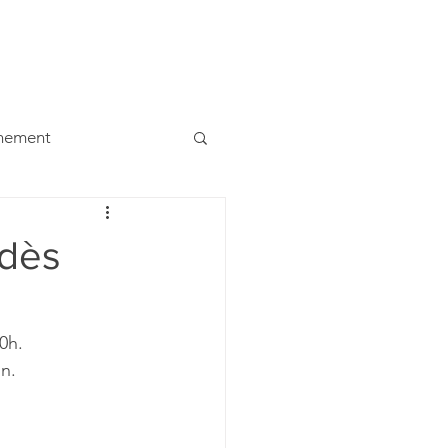
ualités
Contacts
Etudiants
Liens
Dons
ènement
 dès
0h. 
n. 