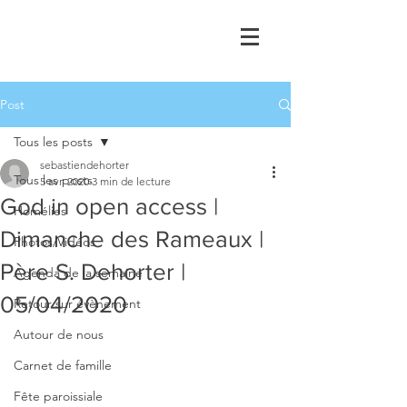
Post
Tous les posts
sebastiendehorter
Tous les posts
5 avr. 2020
3 min de lecture
God in open access |
Homélies
Dimanche des Rameaux |
Photos/Vidéos
Père S. Dehorter |
Agenda de la semaine
05/04/2020
Retour sur évènement
Autour de nous
Carnet de famille
Fête paroissiale