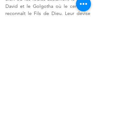
David et le Golgotha où le centurion 
reconnaît le Fils de Dieu. Leur devise 
est simple : 
le Seigneur en a besoin
. 
Qu’ils soient nos intercesseurs pour les 
jours qui viennent. Amen.
Homélies
Voir tout
Posts récents