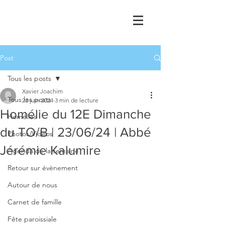
Post
Tous les posts
Xavier Joachim
Tous les posts
23 juin 2024
3 min de lecture
Homélie du 12E Dimanche
Homélies
du TO/B | 23/06/24 | Abbé
Photos/Vidéos
Jérémie Kalumire
Agenda de la semaine
Retour sur évènement
Autour de nous
Carnet de famille
Fête paroissiale