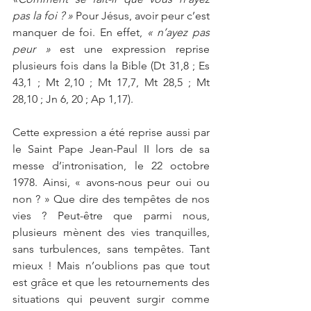
pas la foi ? »
 Pour Jésus, avoir peur c’est 
manquer de foi.
En effet, 
« n’ayez pas 
peur »
 est une expression reprise 
plusieurs fois dans la Bible (Dt 31,8 ; Es 
43,1 ; Mt 2,10 ; Mt 17,7, Mt 28,5 ; Mt 
28,10 ; Jn 6, 20 ; Ap 1,17).
Cette expression a été reprise aussi par 
le Saint Pape Jean-Paul II lors de sa 
messe d’intronisation, le 22 octobre 
1978.
Ainsi,
« avons-nous peur oui ou 
non ? » Que dire des tempêtes de nos 
vies ? Peut-être
que parmi nous, 
plusieurs mènent des vies tranquilles, 
sans turbulences, sans tempêtes. Tant 
mieux ! Mais n’oublions pas que tout 
est grâce et que les retournements des 
situations qui peuvent surgir comme 