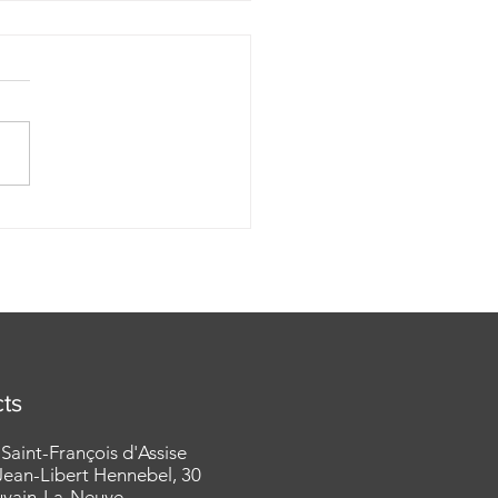
lie pour lev 14e
e du TO 15/07/2026 -
P. Damien Desquesnes
ts
 Saint-François d'Assise
ean-Libert Hennebel, 30
uvain-La-Neuve