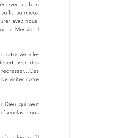
éserver un bon 
uffit, au mieux 
urer avec nous, 
, le Messie, il 
 notre vie elle-
ésert avec des 
redresser…Ces 
e visiter notre 
r Dieu qui veut 
désenclaver nos 
rétendent qu’Il 