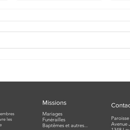
Homélie pour lev 16e
Homé
dimanche du TO | 19/07/2026
dimanch
- A | P. Damien Desquesnes
A | 
Missions
Contac
 membres
Mariages
Paroisse
vre les
Funérailles
Avenue J
e
Baptêmes et autres...
1348 Lo