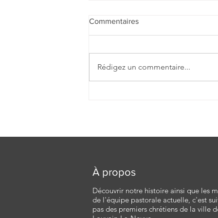
Commentaires
Rédigez un commentaire...
Homélie pour lev 17e
dimanche du TO |
26/07/2026 - A | P. Damien
Desquesnes
À propos
Découvrir notre histoire ainsi que les
de l'équipe pastorale actuelle, c'est sui
pas des premiers chrétiens de la ville d