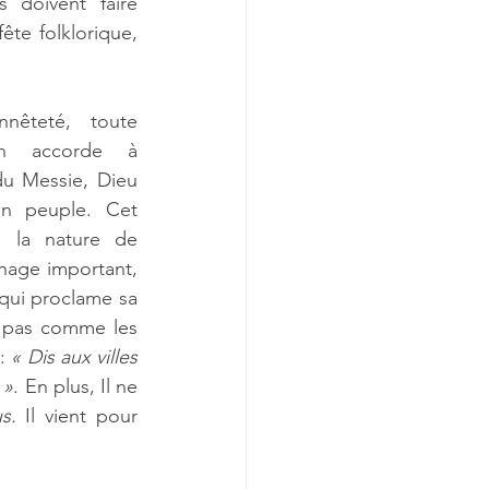
 doivent faire 
te folklorique, 
êteté, toute 
n accorde à 
u Messie, Dieu 
n peuple. Cet 
 la nature de 
age important, 
qui proclame sa 
 pas comme les 
: 
« Dis aux villes 
 »
. En plus, Il ne 
s. 
Il vient pour 