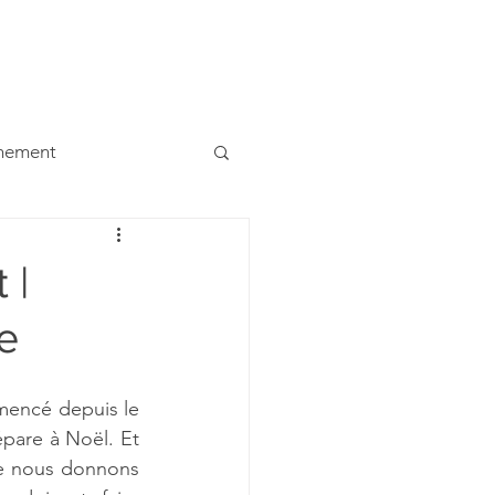
ualités
Contacts
Etudiants
Liens
Dons
ènement
 |
e
encé depuis le 
pare à Noël. Et 
ue nous donnons 