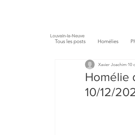
PAROISSE
A
SAINT
FRANÇOIS
Louvain-la-Neuve
Tous les posts
Homélies
P
Xavier Joachim
10 
Autour de nous
Carnet de
Homélie d
10/12/20