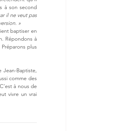
s à son second 
r il ne veut pas 
version. »
ent baptiser en 
n. Répondons à 
 
Préparons plus 
 Jean-Baptiste, 
ussi comme des 
C’est à nous de 
t vivre un vrai 