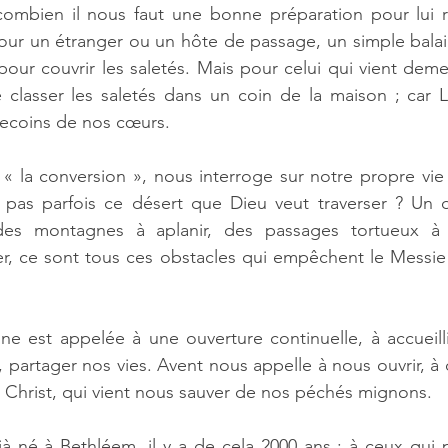
mbien il nous faut une bonne préparation pour lui r
our un étranger ou un hôte de passage, un simple balai s
pour couvrir les saletés. Mais pour celui qui vient deme
 classer les saletés dans un coin de la maison ; car Lui
 recoins de nos cœurs.
 « la conversion », nous interroge sur notre propre vie :
 pas parfois ce désert que Dieu veut traverser ? Un d
des montagnes à aplanir, des passages tortueux à 
, ce sont tous ces obstacles qui empêchent le Messie d
nne est appelée à une ouverture continuelle, à accueilli
partager nos vies. Avent nous appelle à nous ouvrir, à 
le Christ, qui vient nous sauver de nos péchés mignons.  
jà né à Bethléem, il y a de cela 2000 ans ; à ceux qui p