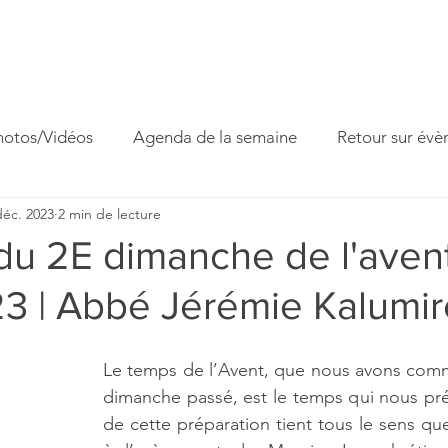
ccueil
Horaires
Equipe
Missions
Homélies
Act
hotos/Vidéos
Agenda de la semaine
Retour sur év
déc. 2023
2 min de lecture
 famille
Fête paroissiale
Venite Adoremus
u 2E dimanche de l'avent
23 | Abbé Jérémie Kalumir
Le temps de l’Avent, que nous avons comm
dimanche passé, est le temps qui nous pré
de cette préparation tient tous le sens q