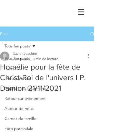
Post
Tous les posts
Xavier Joachim
Tous les posts
21 nov. 2021
3 min de lecture
Homélie pour la fête de
Homélies
Christ-Roi de l'univers I P.
Photos/Vidéos
Damien 21/11/2021
Agenda de la semaine
Retour sur évènement
Autour de nous
Carnet de famille
Fête paroissiale