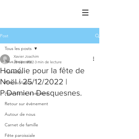
Post
Tous les posts
Xavier Joachim
Tous les posts
25 déc. 2022
3 min de lecture
Homélie pour la fête de
Homélies
Noël | 25/12/2022 |
Photos/Vidéos
P.Damien Desquesnes.
Agenda de la semaine
Retour sur évènement
Autour de nous
Carnet de famille
Fête paroissiale