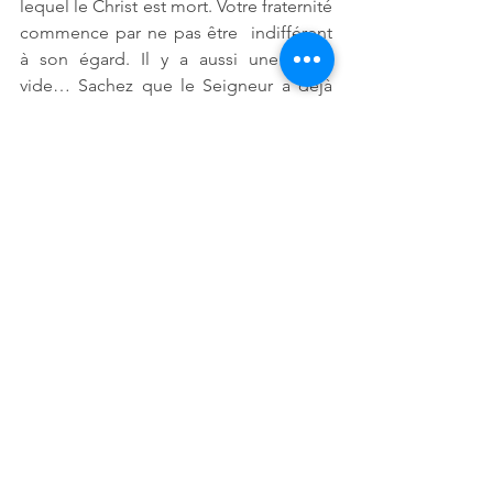
lequel le Christ est mort. Votre fraternité 
commence par ne pas être  indifférent 
à son égard. Il y a aussi une place 
vide… Sachez que le Seigneur a déjà 
en tête d’y  mettre quelqu’un. Le jour 
venu où cette place sera occupée, 
faites bon accueil à celui ou celle qui  
s’y mettra ; ne soyez pas avare de votre 
bonté.
Homélies
Voir tout
Posts récents