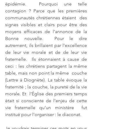
épidémie.  Pourquoi une telle 
contagion ? Parce que les premières 
communautés chrétiennes étaient  des 
signes visibles et clairs pour être des 
moyens efficaces de l’annonce de la 
Bonne nouvelle.  Pour le dire 
autrement, ils brillaient par l’excellence 
de leur vie morale et de de leur vie 
fraternelle.  Ils étonnaient à cause de 
ceci : les chrétiens partagent la même 
table, mais non point la même  couche 
(Lettre à Diognète). La table évoque la 
fraternité ; la couche, la pureté de la vie 
morale. Et  l’Église des premiers temps 
était si consciente de l’enjeu de cette 
vie fraternelle qu’un ministère  fut 
institué pour l’organiser : le diaconat.
Je voudrais terminer ces mots en vous 