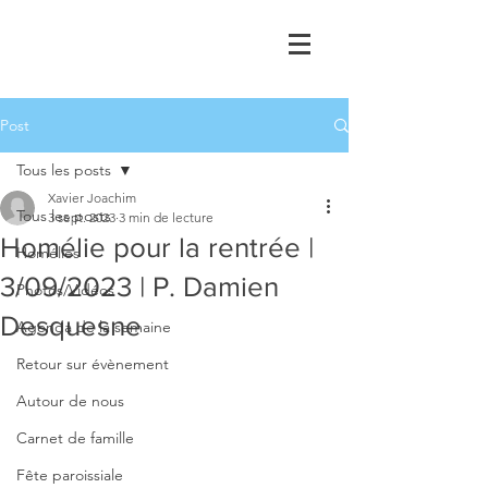
Post
Tous les posts
Xavier Joachim
Tous les posts
3 sept. 2023
3 min de lecture
Homélie pour la rentrée |
Homélies
3/09/2023 | P. Damien
Photos/Vidéos
Desquesne
Agenda de la semaine
Retour sur évènement
Autour de nous
Carnet de famille
Fête paroissiale