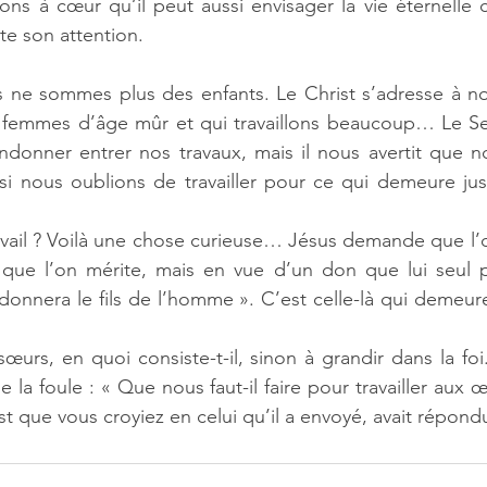
ions à cœur qu’il peut aussi envisager la vie éternell
te son attention.
s ne sommes plus des enfants. Le Christ s’adresse à n
femmes d’âge mûr et qui travaillons beaucoup… Le Se
onner entrer nos travaux, mais il nous avertit que no
 si nous oublions de travailler pour ce qui demeure jus
avail ? Voilà une chose curieuse… Jésus demande que l’on
que l’on mérite, mais en vue d’un don que lui seul peu
donnera le fils de l’homme ». C’est celle-là qui demeure
 sœurs, en quoi consiste-t-il, sinon à grandir dans la fo
 la foule : « Que nous faut-il faire pour travailler aux 
st que vous croyiez en celui qu’il a envoyé, avait répond