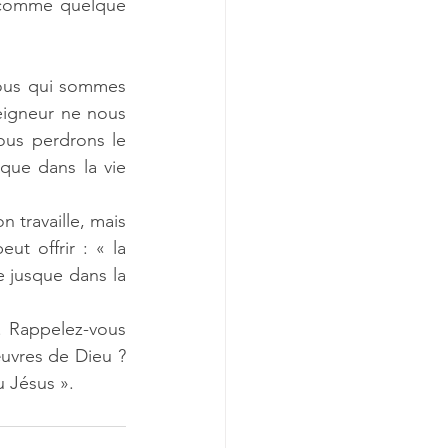
e comme quelque 
ous qui sommes 
igneur ne nous 
us perdrons le 
que dans la vie 
 travaille, mais 
t offrir : « la 
 jusque dans la 
i. Rappelez-vous 
œuvres de Dieu ? 
u Jésus ».