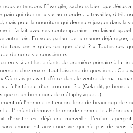
re nous entendons l’Évangile, sachons bien que Jésus a
 pain qui donne la vie au monde : « travailler, dit-il, n
d, mais pour la nourriture qui demeure jusque dans la vie
e il l’a fait avec ses contemporains : en faisant appel
e autre fois. En vous parlant de la manne déjà reçue, je
 de tous ces « qu’est-ce que c’est ? » Toutes ces que
aube de notre vie consciente.
ence en visitant les enfants de première primaire à la fin 
nement chez eux et tout foisonne de questions : Cela va 
 « Où étais-je avant d’être dans le ventre de ma maman
y a à l’intérieur d’un trou noir ? » (Cela dit, je bénis le 
ysique et un bon cours de métaphysique…)
moment où l’homme est encore libre de beaucoup de souc
 lui. L’enfant découvre le monde comme les Hébreux on
it d’exister est déjà une merveille. L’enfant aperçoit
 sans amour est aussi une vie qui n’a pas de sens. C