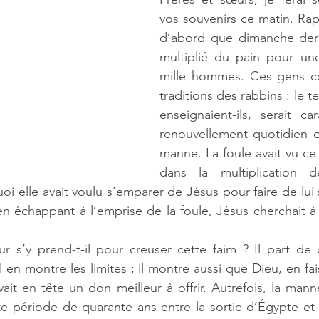
vos souvenirs ce matin. Rap
d’abord que dimanche derni
multiplié du pain pour une
mille hommes. Ces gens con
traditions des rabbins : le 
enseignaient-ils, serait car
renouvellement quotidien d
manne. La foule avait vu ce
dans la multiplication d
i elle avait voulu s’emparer de Jésus pour faire de lui 
en échappant à l’emprise de la foule, Jésus cherchait à f
 s’y prend-t-il pour creuser cette faim ? Il part de c
l en montre les limites ; il montre aussi que Dieu, en fais
it en tête un don meilleur à offrir. Autrefois, la manne 
 période de quarante ans entre la sortie d’Égypte et l