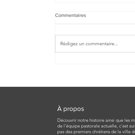
Commentaires
Rédigez un commentaire...
Homélie pour lev 17e
dimanche du TO |
26/07/2026 - A | P. Damien
Desquesnes
À propos
Découvrir notre histoire ainsi que les
de l'équipe pastorale actuelle, c'est sui
pas des premiers chrétiens de la ville d