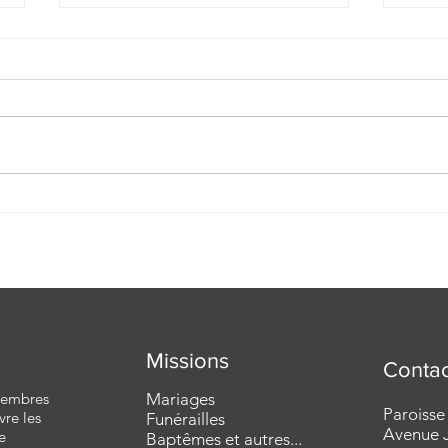
Homélie pour lev 16e
Homé
dimanche du TO | 19/07/2026
dimanch
- A | P. Damien Desquesnes
A | 
Missions
Contac
 membres
Mariages
Paroisse
vre les
Funérailles
Avenue J
e
Baptêmes et autres...