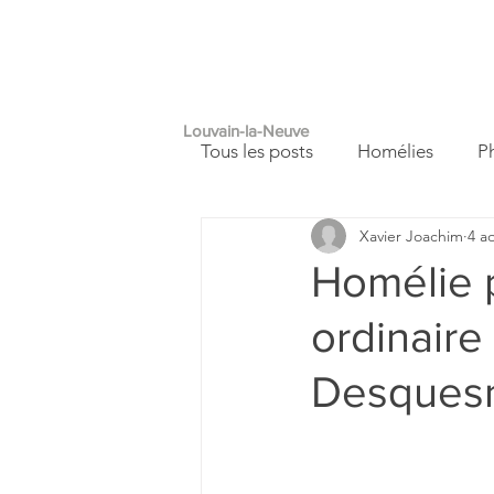
PAROISSE
A
SAINT
FRANÇOIS
Louvain-la-Neuve
Tous les posts
Homélies
P
Xavier Joachim
4 a
Autour de nous
Carnet de
Homélie 
ordinaire
Desques