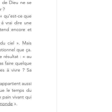
t de Dieu ne se 
r ?
« qu’est-ce que 
 vrai dire une 
tend encore et 
u ciel ». Mais 
ptionnel que ça. 
 résultat : « au 
s faire quelque 
 à vivre ? Sa 
appartient aussi 
ue le temps du 
 pain vivant qui 
 monde
 ».