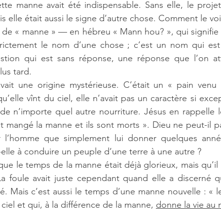
tte manne avait été indispensable. Sans elle, le proje
ais elle était aussi le signe d’autre chose. Comment le voi
 de « manne » — en hébreu « Mann hou? », qui signifie 
trictement le nom d’une chose ; c’est un nom qui est à
tion qui est sans réponse, une réponse que l’on at
us tard.
vait une origine mystérieuse. C’était un « pain venu d
’elle vînt du ciel, elle n’avait pas un caractère si exce
 de n’importe quel autre nourriture. Jésus en rappelle le
t mangé la manne et ils sont morts ». Dieu ne peut-il pa
 l’homme que simplement lui donner quelques années
elle à conduire un peuple d’une terre à une autre ?
ue le temps de la manne était déjà glorieux, mais qu’il 
La foule avait juste cependant quand elle a discerné q
é. Mais c’est aussi le temps d’une manne nouvelle : « le
iel et qui, à la différence de la manne, 
donne la vie au