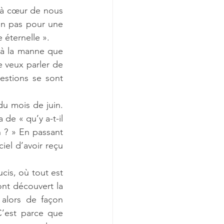
 à cœur de nous 
on pas pour une 
 éternelle ».
 à la manne que 
 veux parler de 
stions se sont 
du mois de juin. 
de « qu’y a-t-il 
 ? » En passant 
ciel d’avoir reçu 
is, où tout est 
t découvert la 
 alors de façon 
’est parce que 