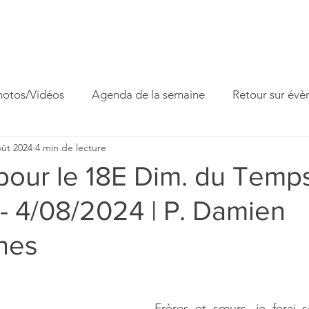
ccueil
Horaires
Equipe
Missions
Homélies
Act
hotos/Vidéos
Agenda de la semaine
Retour sur év
oût 2024
4 min de lecture
 famille
Fête paroissiale
Venite Adoremus
pour le 18E Dim. du Temp
 - 4/08/2024 | P. Damien
nes
Frères et sœurs, je ferai 