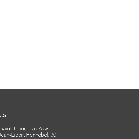
lie pour lev 14e
e du TO 15/07/2026 -
P. Damien Desquesnes
ts
 Saint-François d'Assise
ean-Libert Hennebel, 30