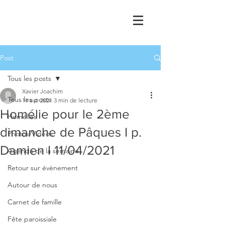
Post
Tous les posts
Xavier Joachim
Tous les posts
11 avr. 2021
3 min de lecture
Homélie pour le 2ème
Homélies
dimanche de Pâques I p.
Photos/Vidéos
Damien I 11/04/2021
Agenda de la semaine
Retour sur évènement
Autour de nous
Carnet de famille
Fête paroissiale