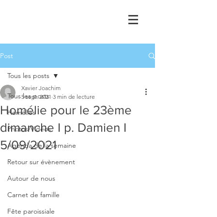
Post
Tous les posts
Xavier Joachim
Tous les posts
5 sept. 2021
3 min de lecture
Homélie pour le 23ème
Homélies
dimanche I p. Damien I
Photos/Vidéos
5/09/2021
Agenda de la semaine
Retour sur évènement
Autour de nous
Carnet de famille
Fête paroissiale