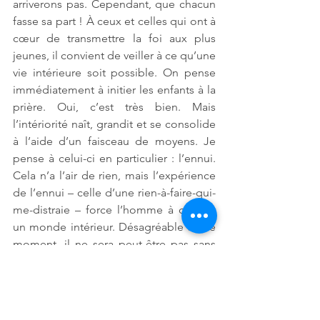
arriverons pas. Cependant, que chacun 
fasse sa part ! À ceux et celles qui ont à 
cœur de transmettre la foi aux plus 
jeunes, il convient de veiller à ce qu’une 
vie intérieure soit possible. On pense 
immédiatement à initier les enfants à la 
prière. Oui, c’est très bien. Mais 
l’intériorité naît, grandit et se consolide 
à l’aide d’un faisceau de moyens. Je 
pense à celui-ci en particulier : l’ennui. 
Cela n’a l’air de rien, mais l’expérience 
de l’ennui – celle d’une rien-à-faire-qui-
me-distraie – force l’homme à creuser 
un monde intérieur. Désagréable sur le 
moment, il ne sera peut-être pas sans 
porter de fruit au moment venu. 
Homélies