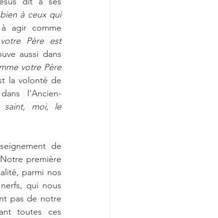
sus dit à ses 
bien à ceux qui 
n à agir comme 
otre Père est 
ouve aussi dans 
omme votre Père 
st la volonté de 
ans l’Ancien-
saint, moi, le 
nseignement de 
 Notre première 
lité, parmi nos 
nerfs, qui nous 
t pas de notre 
ant toutes ces 