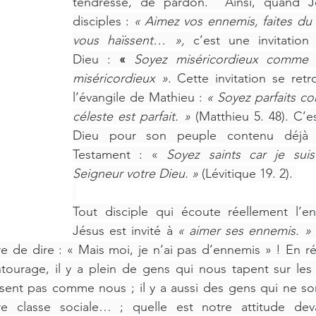
tendresse, de pardon.  Ainsi, quand Jé
disciples : 
« Aimez vos ennemis, faites du 
vous haïssent… », 
c’est une invitatio
Dieu :
 « 
Soyez miséricordieux comme v
miséricordieux »
. Cette invitation se retr
l’évangile de Mathieu : 
« Soyez parfaits c
céleste est parfait. »
 (Matthieu 5. 48). C’e
Dieu pour son peuple contenu déjà d
Testament : « 
Soyez saints car je suis 
Seigneur votre Dieu. »
 (Lévitique 19. 2). 
Tout disciple qui écoute réellement l’e
Jésus est invité à 
« aimer ses ennemis. »
re de dire : « Mais moi, je n’ai pas d’ennemis » ! En réa
tourage, il y a plein de gens qui nous tapent sur les 
sent pas comme nous ; il y a aussi des gens qui ne son
tre classe sociale… ; quelle est notre attitude dev