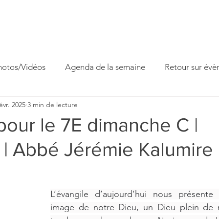
ccueil
Horaires
Equipe
Missions
Homélies
Act
hotos/Vidéos
Agenda de la semaine
Retour sur év
évr. 2025
3 min de lecture
 famille
Fête paroissiale
Venite Adoremus
our le 7E dimanche C |
 | Abbé Jérémie Kalumire
L’évangile d’aujourd’hui nous présente 
image de notre Dieu, un Dieu plein de m