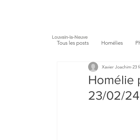
PAROISSE
A
SAINT
FRANÇOIS
Louvain-la-Neuve
Tous les posts
Homélies
P
Xavier Joachim
23 f
Autour de nous
Carnet de
Homélie p
23/02/24