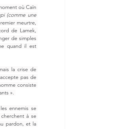
 moment où Caïn 
upi (comme une 
premier meurtre, 
ecord de Lamek, 
enger de simples 
 quand il est 
ais la crise de 
’accepte pas de 
’homme consiste 
nts ». 
les ennemis se 
 cherchent à se 
u pardon, et la 