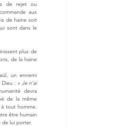
s de rejet ou 
recommande aux 
s de haine soit 
ui sont dans le 
nissent plus de 
is, de la haine 
aül, un ennemi 
 Dieu : 
« Je n’ai 
umanité devra 
mé de la même 
e à tout homme. 
tre être humain 
e lui porter.