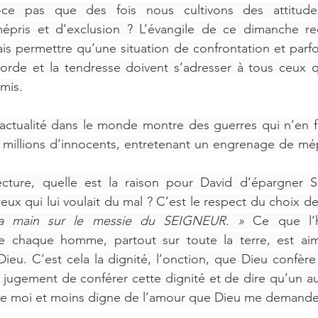
-ce pas que des fois nous cultivons des attitude
 mépris et d’exclusion ? L’évangile de ce dimanche 
is permettre qu’une situation de confrontation et parfoi
icorde et la tendresse doivent s’adresser à tous ceux q
mis.
’actualité dans le monde montre des guerres qui n’en fi
millions d’innocents, entretenant un engrenage de mépr
cture, quelle est la raison pour David d’épargner S
eux qui lui voulait du mal ? C’est le respect du choix de
la main sur le messie du SEIGNEUR. »
 Ce que l’h
 chaque homme, partout sur toute la terre, est ai
r Dieu. C’est cela la dignité, l’onction, que Dieu confèr
 jugement de conférer cette dignité et de dire qu’un au
e moi et moins digne de l’amour que Dieu me demande d