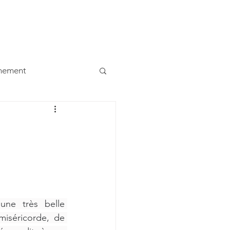
ualités
Contacts
Etudiants
Liens
Dons
ènement
une très belle 
iséricorde, de 