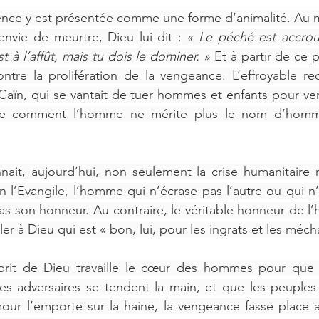
olence y est présentée comme une forme d’animalité. Au
 envie de meurtre, Dieu lui dit : 
« Le péché est accro
st à l’affût, mais tu dois le dominer. »
 Et à partir de ce 
ontre la prolifération de la vengeance. L’effroyable r
de Caïn, qui se vantait de tuer hommes et enfants pour v
tre comment l’homme ne mérite plus le nom d’homme
ait, aujourd’hui, non seulement la crise humanitaire m
on l’Evangile, l’homme qui n’écrase pas l’autre ou qui n
s son honneur. Au contraire, le véritable honneur de l
r à Dieu qui est « bon, lui, pour les ingrats et les mécha
sprit de Dieu travaille le cœur des hommes pour que 
les adversaires se tendent la main, et que les peuples
our l’emporte sur la haine, la vengeance fasse place a