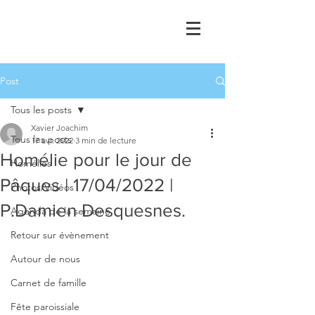
Post
Tous les posts
Xavier Joachim
Tous les posts
17 avr. 2022
3 min de lecture
Homélie pour le jour de
Homélies
Pâques | 17/04/2022 |
Photos/Vidéos
P.Damien Desquesnes.
Agenda de la semaine
Retour sur évènement
Autour de nous
Carnet de famille
Fête paroissiale