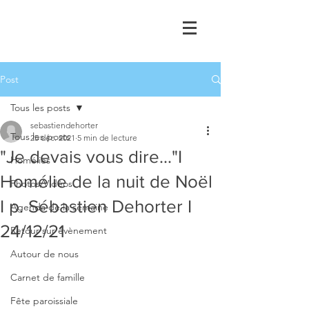
Post
Tous les posts
sebastiendehorter
Tous les posts
25 déc. 2021
5 min de lecture
"Je devais vous dire..."I
Homélies
Homélie de la nuit de Noël
Photos/Vidéos
I p. Sébastien Dehorter I
Agenda de la semaine
24/12/21
Retour sur évènement
Autour de nous
Carnet de famille
Fête paroissiale