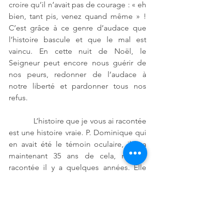
croire qu’il n’avait pas de courage : « eh 
bien, tant pis, venez quand même » ! 
C’est grâce à ce genre d’audace que 
l’histoire bascule et que le mal est 
vaincu. En cette nuit de Noël, le 
Seigneur peut encore nous guérir de 
nos peurs, redonner de l’audace à 
notre liberté et pardonner tous nos 
refus.
            L’histoire que je vous ai racontée 
est une histoire vraie. P. Dominique qui 
en avait été le témoin oculaire, il y a 
maintenant 35 ans de cela, me l’a 
racontée il y a quelques années. Elle 
s’est donc passé en 1986, cent ans 
après la grâce de Noël cde Thérèse, 
bien loin d’ici, à Lubumbashi (Congo) 
et l’enfant répondait au beau nom de 