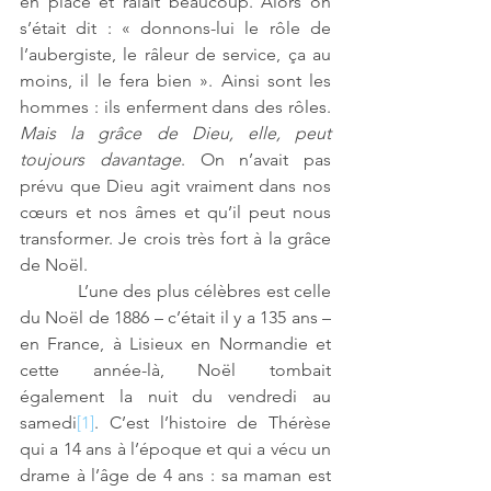
en place et râlait beaucoup. Alors on 
s’était dit : « donnons-lui le rôle de 
l’aubergiste, le râleur de service, ça au 
moins, il le fera bien ». Ainsi sont les 
hommes : ils enferment dans des rôles. 
Mais la grâce de Dieu, elle, peut 
toujours davantage
. On n’avait pas 
prévu que Dieu agit vraiment dans nos 
cœurs et nos âmes et qu’il peut nous 
transformer. Je crois très fort à la grâce 
de Noël. 
            L’une des plus célèbres est celle 
du Noël de 1886 – c’était il y a 135 ans – 
en France, à Lisieux en Normandie et 
cette année-là, Noël tombait 
également la nuit du vendredi au 
samedi
[1]
. C’est l’histoire de Thérèse 
qui a 14 ans à l’époque et qui a vécu un 
drame à l’âge de 4 ans : sa maman est 