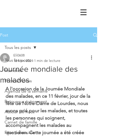
Post
Tous les posts
Eli0608
Tous les posts
12 févr. 2024
1 min de lecture
Journée mondiale des
Homélies
malades
Photos/Vidéos
A l'occasion de la Journée Mondiale 
Agenda de la semaine
des malades, en ce 11 février, jour de la 
Retour sur évènement
fête de Notre-Dame de Lourdes, nous 
avons prié pour les malades, et toutes 
Autour de nous
les personnes qui soignent, 
Carnet de famille
accompagnent les malades au 
Fête paroissiale
quotidien. Cette journée a été créée 