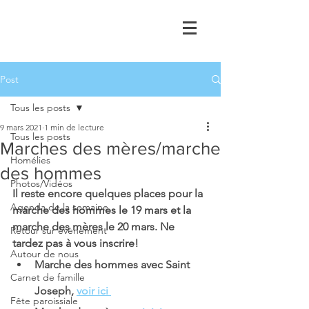
Post
Tous les posts
9 mars 2021
1 min de lecture
Tous les posts
Marches des mères/marche
Homélies
des hommes
Photos/Vidéos
Il reste encore quelques places pour la 
Agenda de la semaine
marche des hommes le 19 mars et la 
marche des mères le 20 mars. Ne 
Retour sur évènement
tardez pas à vous inscrire! 
Autour de nous
Marche des hommes avec Saint 
Carnet de famille
Joseph, 
voir ici 
Fête paroissiale