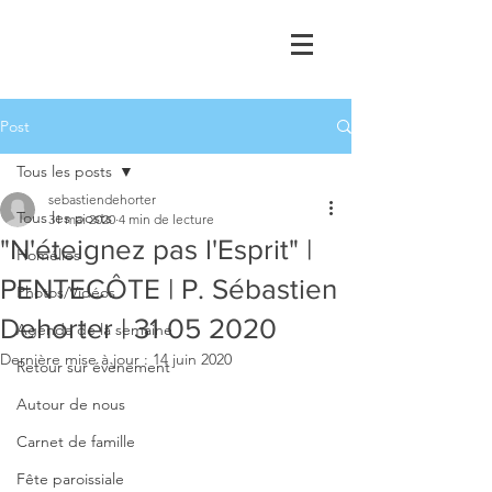
Post
Tous les posts
sebastiendehorter
Tous les posts
31 mai 2020
4 min de lecture
"N'éteignez pas l'Esprit" |
Homélies
PENTECÔTE | P. Sébastien
Photos/Vidéos
Dehorter | 31 05 2020
Agenda de la semaine
Dernière mise à jour :
14 juin 2020
Retour sur évènement
Autour de nous
Carnet de famille
Fête paroissiale