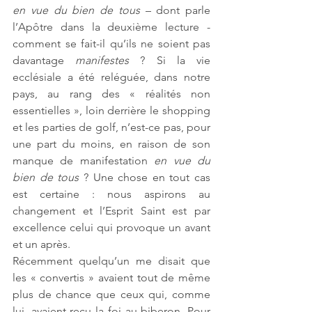
en vue du bien de tous
 – dont parle 
l’Apôtre dans la deuxième lecture - 
comment se fait-il qu’ils ne soient pas 
davantage 
manifestes
 ? Si la vie 
ecclésiale a été reléguée, dans notre 
pays, au rang des « réalités non 
essentielles », loin derrière le shopping 
et les parties de golf, n’est-ce pas, pour 
une part du moins, en raison de son 
manque de manifestation 
en vue du 
bien de tous
 ? Une chose en tout cas 
est certaine : nous aspirons au 
changement et l’Esprit Saint est par 
excellence celui qui provoque un avant 
et un après.
Récemment quelqu’un me disait que 
les « convertis » avaient tout de même 
plus de chance que ceux qui, comme 
lui, avaient reçu la foi au biberon. Pour 