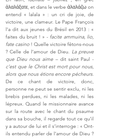
ἀλαλάξατε, et dans le verbe ἀλαλάζω on 
entend « lalala » : un cri de joie, de 
victoire, une clameur. Le Pape François 
l’a dit aux jeunes du Brésil en 2013 : « 
faites du bruit ! » - 
facite ammuina, lio, 
fate casino
 ! Quelle victoire fêtons-nous 
? Celle de l’amour de Dieu. 
La preuve 
que Dieu nous aime 
– dit saint Paul - 
c’est que le Christ est mort pour nous, 
alors que nous étions encore pécheurs
. 
De ce chant de victoire, donc, 
personne ne peut se sentir exclu, ni les 
brebis perdues, ni les malades, ni les 
lépreux. Quand le missionnaire avance 
sur la route avec le chant du psaume 
dans sa bouche, il regarde tout ce qu’il 
y a autour de lui et il s’interroge : « Ont-
ils entendu parler de l’amour de Dieu ? 