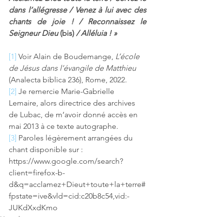
dans l’allégresse / Venez à lui avec des 
chants de joie ! / Reconnaissez le 
Seigneur Dieu 
(bis)
 / Alléluia ! »
[1]
 Voir Alain de Boudemange, 
L’école 
de Jésus dans l’évangile de Matthieu
(Analecta biblica 236), Rome, 2022.
[2]
 Je remercie Marie-Gabrielle 
Lemaire, alors directrice des archives 
de Lubac, de m’avoir donné accès en 
mai 2013 à ce texte autographe.
[3]
 Paroles légèrement arrangées du 
chant disponible sur : 
https://www.google.com/search?
client=firefox-b-
d&q=acclamez+Dieut+toute+la+terre#
fpstate=ive&vld=cid:c20b8c54,vid:-
JUKdXxdKmo