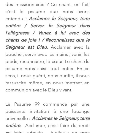
des missionnaires ? Ce chant, en fait, 
c’est le psaume que nous avons 
entendu : 
Acclamez le Seigneur, terre 
entière / Servez le Seigneur dans 
l’allégresse / Venez à lui avec des 
chants de joie ! / Reconnaissez que le 
Seigneur est Dieu.
 Acclamer avec la 
bouche ; servir avec les mains ; venir, les 
pieds, reconnaître, le cœur. Le chant du 
psaume nous saisit tout entier. En ce 
sens, il nous guérit, nous purifie, il nous 
ressuscite même, en nous mettant en 
communion avec le Dieu vivant.
Le Psaume 99 commence par une 
puissante invitation à une louange 
universelle : 
Acclamez le Seigneur, terre 
entière
.
  Acclamer, c’est faire du bruit. 
En latin, 
iubilate
 – jubilez ; en grec 