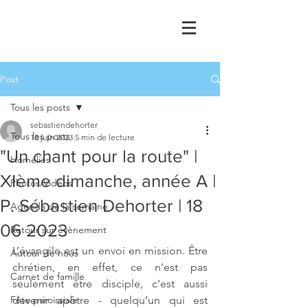
Post
Tous les posts
sebastiendehorter
Tous les posts
18 juin 2023
5 min de lecture
"Un chant pour la route" |
Homélies
XIème dimanche, année A |
Photos/Vidéos
P. Sébastien Dehorter | 18
Agenda de la semaine
06 2023
Retour sur évènement
L’évangile est un envoi en mission. Être 
Autour de nous
chrétien, en effet, ce n’est pas 
Carnet de famille
seulement être disciple, c’est aussi 
Fête paroissiale
devenir apôtre - quelqu’un qui est 