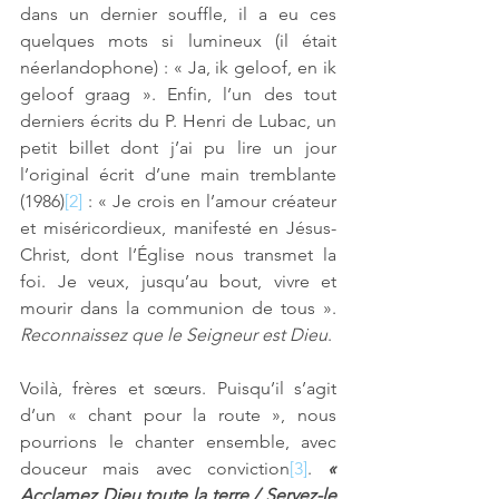
dans un dernier souffle, il a eu ces 
quelques mots si lumineux (il était 
néerlandophone) : « Ja, ik geloof, en ik 
geloof graag ». Enfin, l’un des tout 
derniers écrits du P. Henri de Lubac, un 
petit billet dont j’ai pu lire un jour 
l’original écrit d’une main tremblante 
(1986)
[2]
 : « Je crois en l’amour créateur 
et miséricordieux, manifesté en Jésus-
Christ, dont l’Église nous transmet la 
foi. Je veux, jusqu’au bout, vivre et 
mourir dans la communion de tous ». 
Reconnaissez que le Seigneur est Dieu
. 
Voilà, frères et sœurs. Puisqu’il s’agit 
d’un « chant pour la route », nous 
pourrions le chanter ensemble, avec 
douceur mais avec conviction
[3]
. 
«
Acclamez Dieu toute la terre / Servez-le 