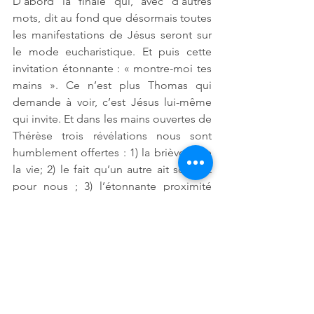
D’abord la finale qui, avec d’autres 
mots, dit au fond que désormais toutes 
les manifestations de Jésus seront sur 
le mode eucharistique. Et puis cette 
invitation étonnante : « montre-moi tes 
mains ». Ce n’est plus Thomas qui 
demande à voir, c’est Jésus lui-même 
qui invite. Et dans les mains ouvertes de 
Thérèse trois révélations nous sont 
humblement offertes : 1) la brièveté de 
la vie; 2) le fait qu’un autre ait souffert 
pour nous ; 3) l’étonnante proximité 
d’une présence consolante. 
[1]
 Voir Martin Buber, 
Le chemin de 