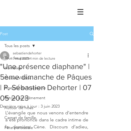
Post
Tous les posts
sebastiendehorter
Tous les posts
7 mai 2023
4 min de lecture
"Une présence diaphane" |
Homélies
5ème dimanche de Pâques
Photos/Vidéos
| P. Sébastien Dehorter | 07
Agenda de la semaine
05 2023
Retour sur évènement
Dernière mise à jour :
3 juin 2023
Autour de nous
L’évangile que nous venons d’entendre 
Carnet de famille
a été prononcé dans le cadre intime de 
la dernière Cène. Discours d’adieu, 
Fête paroissiale