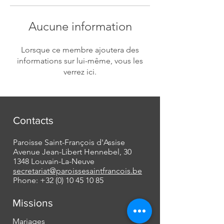
Aucune information
Lorsque ce membre ajoutera des
informations sur lui-même, vous les
verrez ici.
Contacts
Paroisse Saint-François d'Assise
Avenue Jean-Libert Hennebel, 30
1348 Louvain-La-Neuve
secretariat@paroissesaintfrancois.be
Phone:
+32 (0) 10 45 10 85
Missions
Mariages