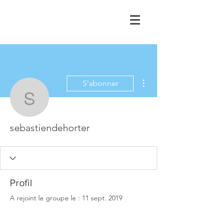
Plus d'actions
S'abonner
sebastiendehorter
sebastiendehorter
Profil
A rejoint le groupe le : 11 sept. 2019