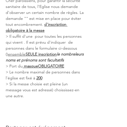
Cher paroissiens, pour garantir la sécurité 
sanitaire de tous, l'Eglise nous demande 
d'observer un certain nombre de règles. La 
demande "
" est mise en place pour éviter 
tout encombrement. 
d'inscription 
obligatoire à la messe
> Il suffit d'une 
 pour toutes les personnes 
qui vivent 
. Il est prévu d'indiquer 
 de 
personnes dans le formulaire ci-dessous 
(
)
ensemble
SEULE inscription
le nombre
leurs 
noms et prénoms sont facultatifs
> Port du
 masque
OBLIGATOIRE
> Le nombre maximal de personnes dans 
l'église est fixé à 
200
> Si la messe choisie est pleine (un 
message vous est adressé) choississez-en 
une autre.