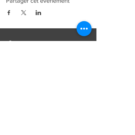
Partager cet événement
Contacts
Paroisse Saint-François d'Assise
Avenue Jean-Libert Hennebel, 30
1348 Louvain-La-Neuve
secretariat@paroissesaintfrancois.be
Phone:
+32 (0) 10 45 10 85
Missions
Mariages
Funérailles
Baptêmes et autres...
[plus d'informations]