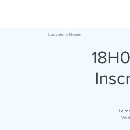
PAROISSE
A
SAINT
FRANÇOIS
Louvain-la-Neuve
18H0
Insc
La me
Veui