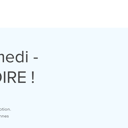
ualités
Contacts
Etudiants
Liens
Dons
edi -
IRE !
ption.
onnes