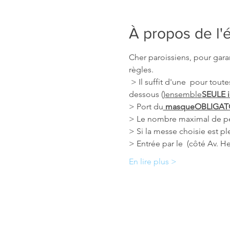
À propos de l
Cher paroissiens, pour gara
règles. 
 > Il suffit d'une 
 pour toute
dessous (
)
ensemble
SEULE i
> Port du
 masque
OBLIGAT
> Le nombre maximal de pers
> Si la messe choisie est p
> Entrée par le 
 (côté Av. H
En lire plus >