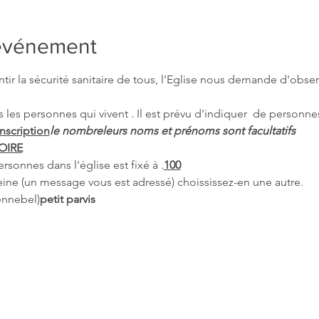
'événement
ntir la sécurité sanitaire de tous, l'Eglise nous demande d'obse
s les personnes qui vivent 
. Il est prévu d'indiquer 
 de personnes
nscription
le nombre
leurs noms et prénoms sont facultatifs
OIRE
onnes dans l'église est fixé à 
.
100
leine (un message vous est adressé) choississez-en une autre.
ennebel)
petit parvis