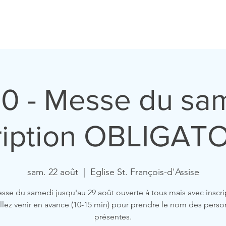
ccueil
Horaires
Equipe
Missions
Homélies
Act
0 - Messe du sam
ription OBLIGATO
sam. 22 août
  |  
Eglise St. François-d'Assise
sse du samedi jusqu'au 29 août ouverte à tous mais avec inscri
llez venir en avance (10-15 min) pour prendre le nom des pers
présentes.