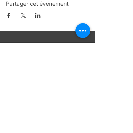
Partager cet événement
Contacts
Paroisse Saint-François d'Assise
Avenue Jean-Libert Hennebel, 30
1348 Louvain-La-Neuve
secretariat@paroissesaintfrancois.be
Phone:
+32 (0) 10 45 10 85
Missions
Mariages
Funérailles
Baptêmes et autres...
[plus d'informations]