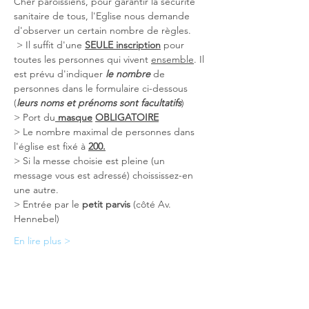
Cher paroissiens, pour garantir la sécurité 
sanitaire de tous, l'Eglise nous demande 
d'observer un certain nombre de règles. 
 > Il suffit d'une 
SEULE inscription
 pour 
toutes les personnes qui vivent 
ensemble
. Il 
est prévu d'indiquer 
le nombre
 de 
personnes dans le formulaire ci-dessous 
(
leurs noms et prénoms sont facultatifs
)
> Port du
 masque
OBLIGATOIRE
> Le nombre maximal de personnes dans 
l'église est fixé à 
200.
> Si la messe choisie est pleine (un 
message vous est adressé) choississez-en 
une autre.
> Entrée par le 
petit parvis
 (côté Av. 
Hennebel)
En lire plus >