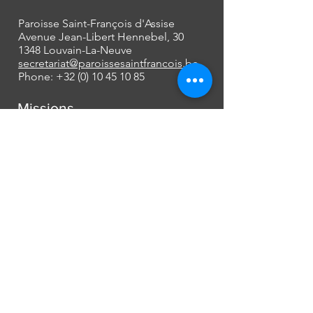
Paroisse Saint-François d'Assise
Avenue Jean-Libert Hennebel, 30
1348 Louvain-La-Neuve
secretariat@paroissesaintfrancois.be
Phone:
+32 (0) 10 45 10 85
Missions
Mariages
Funérailles
Baptêmes et autres...
[plus d'informations]
À propos
Découvrir notre histoire ainsi que les
membres de l'équipe pastorale actuelle,
c'est suivre les pas des premiers chrétiens
de la ville de Louvain-La-Neuve...