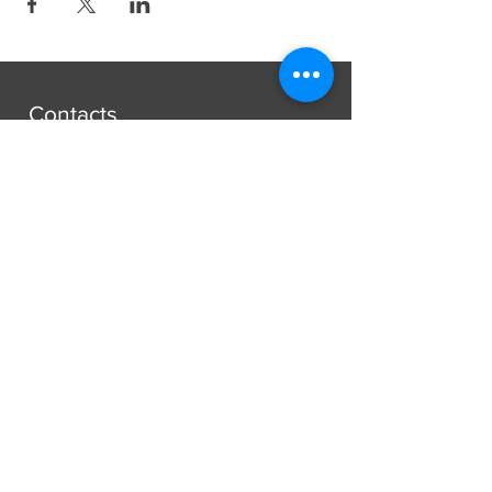
Contacts
Paroisse Saint-François d'Assise
Avenue Jean-Libert Hennebel, 30
1348 Louvain-La-Neuve
secretariat@paroissesaintfrancois.be
Phone:
+32 (0) 10 45 10 85
Missions
Mariages
Funérailles
Baptêmes et autres...
[plus d'informations]
À propos