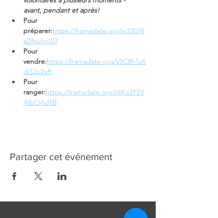
volontaires à plusieurs moments - 
avant, pendant et après! 
Pour 
préparer:
https://framadate.org/w32Gf4
a29cuhnIS7
Pour 
vendre:
https://framadate.org/V5C8h1zX
djS2u2eR
Pour 
ranger:
https://framadate.org/r6Ko3YSV
AjbOAd1B
Partager cet événement