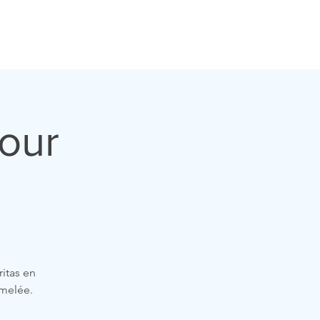
ualités
Contacts
Etudiants
Liens
Dons
pour
ritas en
umelée.