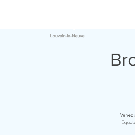
PAROISSE
A
SAINT
FRANÇOIS
Louvain-la-Neuve
Bro
Venez a
Equate