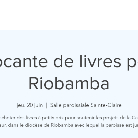
ccueil
Horaires
Equipe
Missions
Homélies
Act
cante de livres 
Riobamba
jeu. 20 juin
  |  
Salle paroissiale Sainte-Claire
cheter des livres à petits prix pour soutenir les projets de la Ca
ur, dans le diocèse de Riobamba avec lequel la paroisse est j