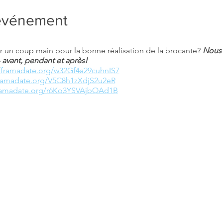
'événement
 un coup main pour la bonne réalisation de la brocante?
Nous 
 avant, pendant et après!
//framadate.org/w32Gf4a29cuhnIS7
framadate.org/V5C8h1zXdjS2u2eR
framadate.org/r6Ko3YSVAjbOAd1B