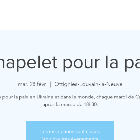
ccueil
Horaires
Equipe
Missions
Homélies
Act
apelet pour la p
mar. 28 févr.
  |  
Ottignies-Louvain-la-Neuve
s pour la paix en Ukraine et dans le monde, chaque mardi de 
après la messe de 18h30.
Les inscriptions sont closes
Voir d'autres événements