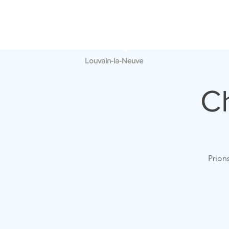
PAROISSE
A
SAINT
FRANÇOIS
Louvain-la-Neuve
Ch
Prion