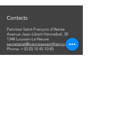
Contacts
Paroisse Saint-François d'Assise
Avenue Jean-Libert Hennebel, 30
1348 Louvain-La-Neuve
secretariat@paroissesaintfrancois.be
Phone:
+32 (0) 10 45 10 85
Missions
Mariages
Funérailles
Baptêmes et autres...
[plus d'informations]
À propos