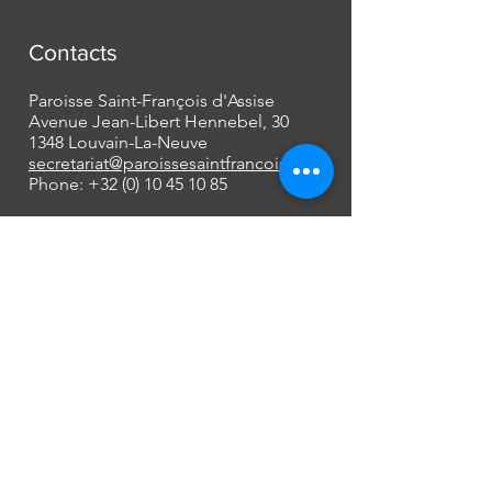
Contacts
Paroisse Saint-François d'Assise
Avenue Jean-Libert Hennebel, 30
1348 Louvain-La-Neuve
secretariat@paroissesaintfrancois.be
Phone:
+32 (0) 10 45 10 85
Missions
Mariages
Funérailles
Baptêmes et autres...
[plus d'informations]
À propos
Découvrir notre histoire ainsi que les
membres de l'équipe pastorale actuelle,