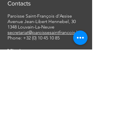
Contacts
Paroisse Saint-François d'Assise
Avenue Jean-Libert Hennebel, 30
1348 Louvain-La-Neuve
secretariat@paroissesaintfrancois.be
Phone:
+32 (0) 10 45 10 85
Missions
Mariages
Funérailles
Baptêmes et autres...
[plus d'informations]
À propos
Découvrir notre histoire ainsi que les
membres de l'équipe pastorale actuelle,
c'est suivre les pas des premiers chrétiens