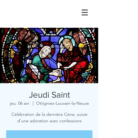
Jeudi Saint
jeu. 06 avr.
  |  
Ottignies-Louvain-la-Neuve
Célébration de la dernière Cène, suivie
d'une adoration avec confessions