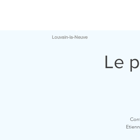
PAROISSE
A
SAINT
FRANÇOIS
Louvain-la-Neuve
Le p
Conf
Etienn