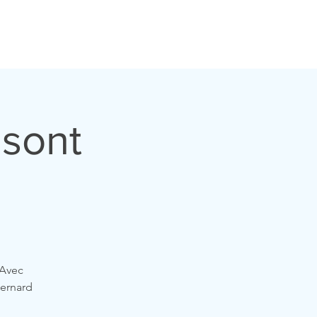
ualités
Contacts
Etudiants
Liens
Dons
 sont
 Avec
Bernard