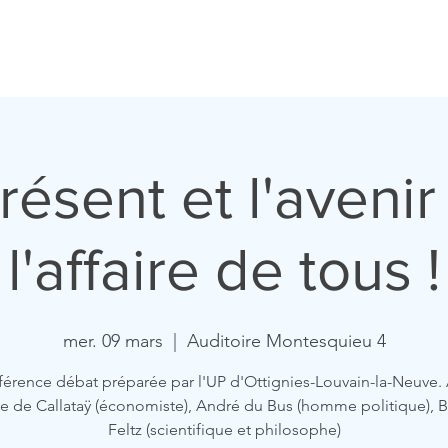
ccueil
Horaires
Equipe
Missions
Homélies
Act
résent et l'avenir
l'affaire de tous !
mer. 09 mars
  |  
Auditoire Montesquieu 4
érence débat préparée par l'UP d'Ottignies-Louvain-la-Neuve.
e de Callataÿ (économiste), André du Bus (homme politique), 
Feltz (scientifique et philosophe)