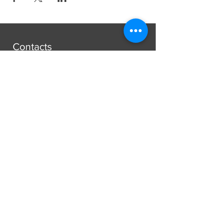
Contacts
Paroisse Saint-François d'Assise
Avenue Jean-Libert Hennebel, 30
1348 Louvain-La-Neuve
secretariat@paroissesaintfrancois.be
Phone:
+32 (0) 10 45 10 85
Missions
Mariages
Funérailles
Baptêmes et autres...
[plus d'informations]
À propos