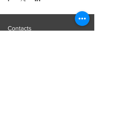
Contacts
Paroisse Saint-François d'Assise
Avenue Jean-Libert Hennebel, 30
1348 Louvain-La-Neuve
secretariat@paroissesaintfrancois.be
Phone:
+32 (0) 10 45 10 85
Missions
Mariages
Funérailles
Baptêmes et autres...
[plus d'informations]
À propos