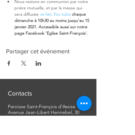
Nous restons en communion par notre 
prière mutuelle, et par la messe qui 
sera diffusée 
ce lien You tube
chaque 
dimanche à 10h30 au moins jusqu'au 15 
janvier 2021. Accessible aussi sur notre 
page Facebook 'Eglise Saint-François'. 
Partager cet événement
Contacts
Paroisse Saint-François d'Assise
Avenue Jean-Libert Hennebel, 30
1348 Louvain-La-Neuve
secretariat@paroissesaintfrancois.be
Phone:
+32 (0) 10 45 10 85