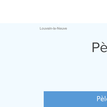
PAROISSE
A
SAINT
FRANÇOIS
Louvain-la-Neuve
Pè