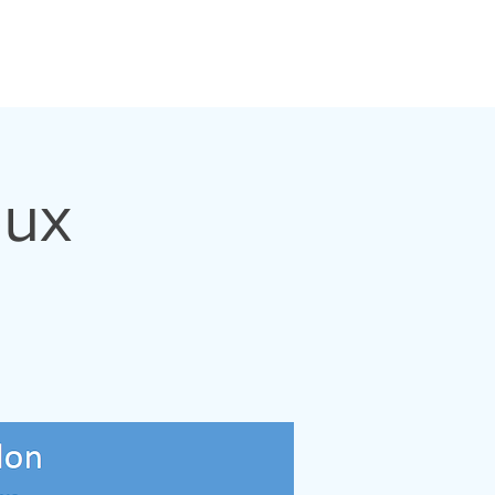
ualités
Contacts
Etudiants
Liens
Dons
eux