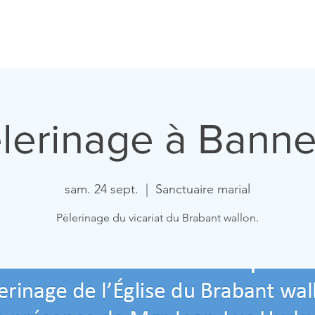
ccueil
Horaires
Equipe
Missions
Homélies
Act
lerinage à Bann
sam. 24 sept.
  |  
Sanctuaire marial
Pèlerinage du vicariat du Brabant wallon.