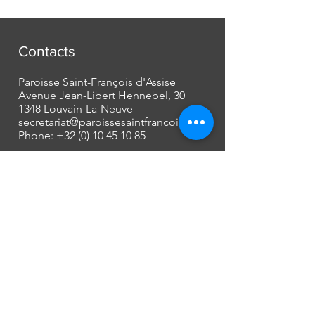
Contacts
Paroisse Saint-François d'Assise
Avenue Jean-Libert Hennebel, 30
1348 Louvain-La-Neuve
secretariat@paroissesaintfrancois.be
Phone:
+32 (0) 10 45 10 85
Missions
Mariages
Funérailles
Baptêmes et autres...
[plus d'informations]
À propos