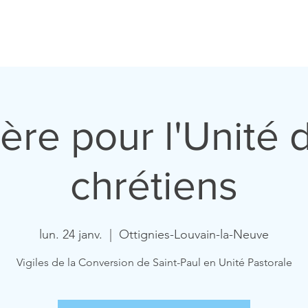
ccueil
Horaires
Equipe
Missions
Homélies
Act
ière pour l'Unité 
chrétiens
lun. 24 janv.
  |  
Ottignies-Louvain-la-Neuve
Vigiles de la Conversion de Saint-Paul en Unité Pastorale