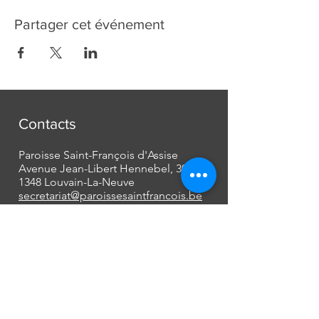
Partager cet événement
Contacts
Paroisse Saint-François d'Assise
Avenue Jean-Libert Hennebel, 30
1348 Louvain-La-Neuve
secretariat@paroissesaintfrancois.be
Phone:
+32 (0) 10 45 10 85
Missions
Mariages
Funérailles
Baptêmes et autres...