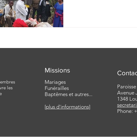
Missions
Contac
 membres
Mariages
Paroisse
vre les
Funérailles
Avenue J
e
Baptêmes et autres...
1348 Lo
secretar
[plus d'informations]
Phone: +