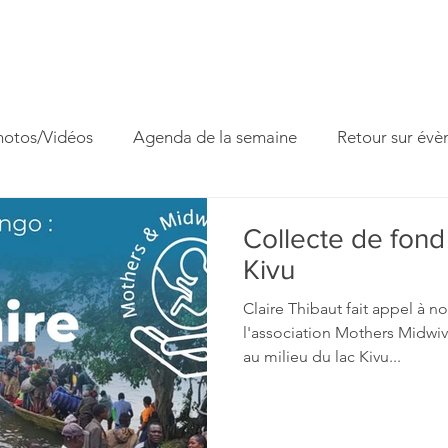
ccueil
Horaires
Equipe
Missions
Homélies
Act
hotos/Vidéos
Agenda de la semaine
Retour sur év
 famille
Fête paroissiale
Venite Adoremus
Collecte de fond
Kivu
Claire Thibaut fait appel à n
l'association Mothers Midwives située dans l'ile d'I
au milieu du lac Kivu...