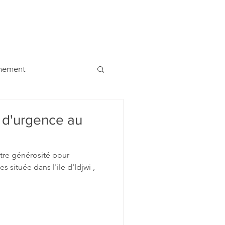
ualités
Contacts
Etudiants
Liens
Dons
ènement
 d'urgence au
otre générosité pour
djwi ,