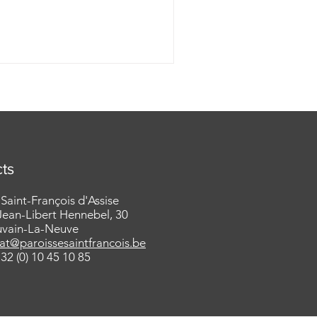
ts
 Saint-François d'Assise
ean-Libert Hennebel, 30
uvain-La-Neuve
iat@paroissesaintfrancois.be
32 (0) 10 45 10 85