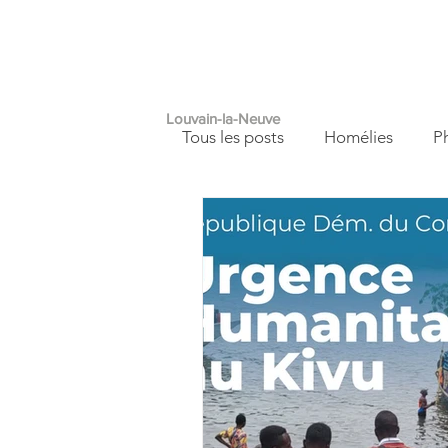
PAROISSE
A
SAINT
FRANÇOIS
Louvain-la-Neuve
Tous les posts
Homélies
P
Autour de nous
Carnet de