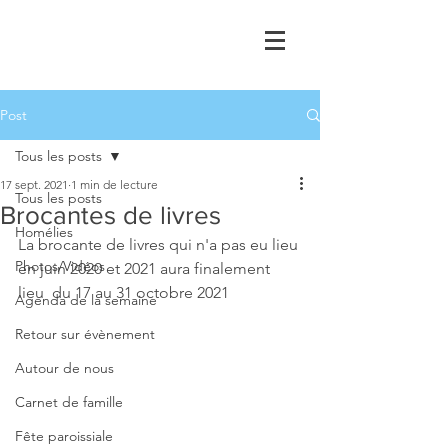
Post
Tous les posts
17 sept. 2021
1 min de lecture
Tous les posts
Brocantes de livres
Homélies
La brocante de livres qui n'a pas eu lieu 
Photos/Vidéos
en juin 2020 et 2021 aura finalement 
lieu  du 17 au 31 octobre 2021
Agenda de la semaine
Retour sur évènement
Autour de nous
Carnet de famille
Fête paroissiale