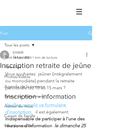
Post
Tous les posts
Eli0608
Tous les posts
14 févr. 2024
1 min de lecture
Inscription retraite de jeûne
Homélies
Vous souhaitez  jeûner (intégralement 
Photos/Vidéos
ou monodiète) pendant la retraite 
Agenda de la semaine
paroissiale du 10 au 15 mars ? 
Inscription - information 
Retour sur évènement
Veuillez  remplir ce formulaire 
Autour de nous
d'inscription
:   il est également 
Carnet de famille
indispensable de participer à l'une des 
Fête paroissiale
réunions d'information 
 le dimanche 25 