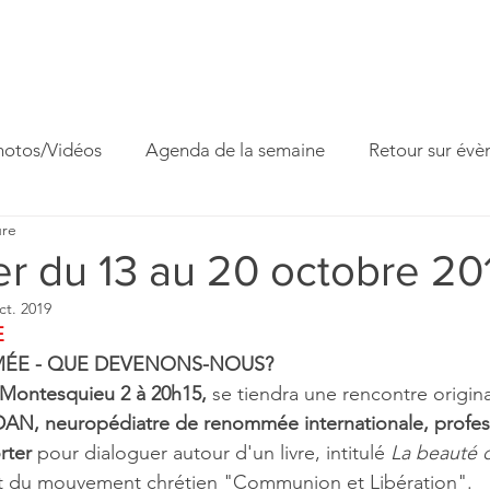
ccueil
Horaires
Equipe
Missions
Homélies
Act
hotos/Vidéos
Agenda de la semaine
Retour sur év
ure
 famille
Fête paroissiale
Venite Adoremus
er du 13 au 20 octobre 20
ct. 2019
 
MÉE - QUE DEVENONS-NOUS? 
 Montesquieu 2 à 20h15,
 se tiendra une rencontre origina
DAN, neuropédiatre de renommée internationale, profess
rter 
pour dialoguer autour d'un livre, intitulé 
La beauté 
ent du mouvement chrétien "Communion et Libération".