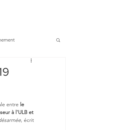
ualités
Contacts
Etudiants
Liens
Dons
ènement
19
le entre 
le 
eur à l'ULB et 
désarmée
, écrit 