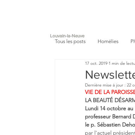
PAROISSE
A
SAINT
FRANÇOIS
Louvain-la-Neuve
Tous les posts
Homélies
P
17 oct. 2019
1 min de lect
Autour de nous
Carnet de
Newslett
Dernière mise à jour :
22 o
VIE DE LA PAROISSE
LA BEAUTÉ DÉSAR
Lundi 14 octobre au
professeur Bernard 
le p. Sébastien Deho
par l'actuel présid