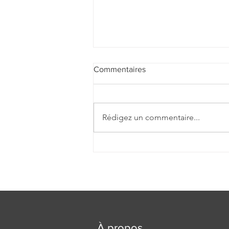
Commentaires
Rédigez un commentaire...
Voix solidaires : Nos chorales
chantent pour Bukavu à
l’occasion de la fête de Saint
François
À propos