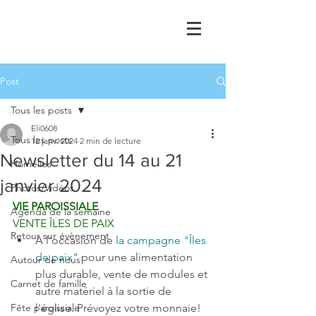
Post
Tous les posts
Eli0608
Tous les posts
12 janv. 2024
2 min de lecture
Newsletter du 14 au 21
Homélies
janvier 2024
Photos/Vidéos
VIE PAROISSIALE
Agenda de la semaine
VENTE ÎLES DE PAIX 
Retour sur évènement
A l'occasion de 
la campagne "Îles 
de paix" 
pour une alimentation 
Autour de nous
plus durable, vente de modules et 
Carnet de famille
autre matériel à la sortie de 
Fête paroissiale
l'église. Prévoyez votre monnaie!