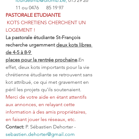
lourdesmb@diomb.be,
 015 29 26 
11 ou 0476      85 19 97
PASTORALE ETUDIANTE 
 KOTS CHRETIENS CHERCHENT UN 
LOGEMENT !
La pastorale étudiante St-François 
recherche urgemment 
deux kots libres 
de 4-5 à 8-9 
places pour la rentrée prochaine
.
En 
effet, deux kots importants pour la vie 
chrétienne étudiante se retrouvent sans 
kot attribué, ce qui met gravement en 
péril les projets qu'ils soutenaient. 
Merci de votre aide en étant attentifs 
aux annonces, en relayant cette 
information à des amis propriétaires, 
en faisant jouer les réseaux, etc.
Contact:
 P. Sébastien Dehorter - 
sebastien.dehorter@gmail.com