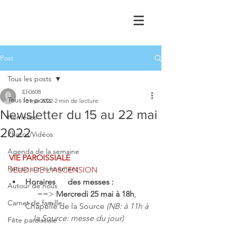
Post
Tous les posts
Eli0608
Tous les posts
13 mai 2022
2 min de lecture
Newsletter du 15 au 22 mai
Homélies
2022
Photos/Vidéos
Agenda de la semaine
VIE PAROISSIALE
Retour sur évènement
JEUDI DE L'ASCENSION
Horaires      des messes :
Autour de nous
      ==> 
Mercredi 25 mai à 18h
, 
Carnet de famille
Chapelle de la Source 
(NB: à 11h à  
    la Source: messe du jour) 
Fête paroissiale