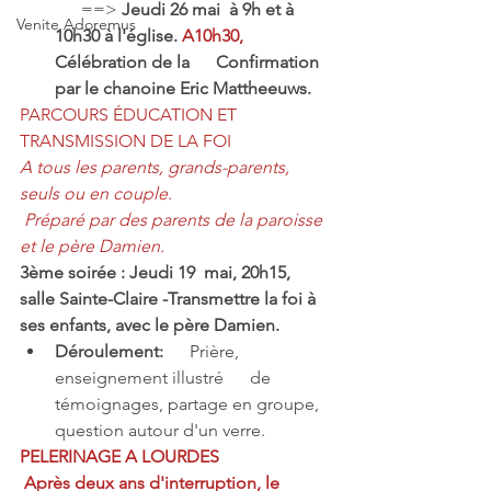
      ==> 
Jeudi 26 mai  à 9h et à 
Venite Adoremus
10h30 à l'église. 
A10h30,
Célébration de la      Confirmation 
par le chanoine Eric Mattheeuws. 
PARCOURS ÉDUCATION ET 
TRANSMISSION DE LA FOI
A tous les parents, grands-parents, 
seuls ou en couple.
 Préparé par des parents de la paroisse 
et le père Damien.
3ème soirée : Jeudi 19  mai, 20h15, 
salle Sainte-Claire -Transmettre la foi à 
ses enfants, avec le père Damien. 
Déroulement:      
Prière, 
enseignement illustré      de 
témoignages, partage en groupe, 
question autour d'un verre.
PELERINAGE A LOURDES
 Après deux ans d'interruption, le 