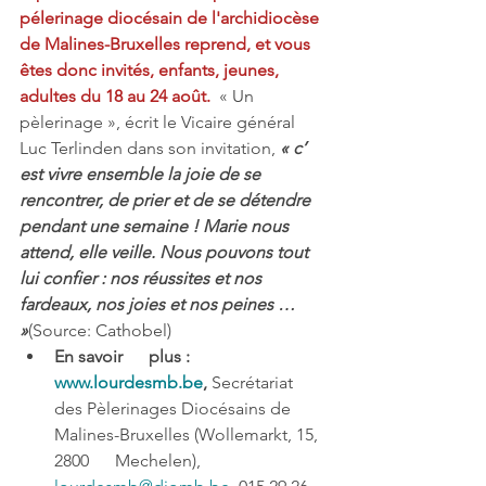
pélerinage diocésain de l'archidiocèse 
de Malines-Bruxelles reprend, et vous 
êtes donc invités, enfants, jeunes, 
adultes du 18 au 24 août.  
« Un 
pèlerinage », écrit le Vicaire général 
Luc Terlinden dans son invitation, 
« c’ 
est vivre ensemble la joie de se 
rencontrer, de prier et de se détendre 
pendant une semaine ! Marie nous 
attend, elle veille. Nous pouvons tout 
lui confier : nos réussites et nos 
fardeaux, nos joies et nos peines … 
»
(Source: Cathobel)
En savoir      plus : 
www.lourdesmb.be
, 
Secrétariat      
des Pèlerinages Diocésains de 
Malines-Bruxelles (Wollemarkt, 15, 
2800      Mechelen), 