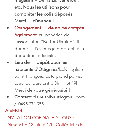
magasins – Delhaize, Carrefour, 
etc. Nous les utilisons pour      
compléter les colis déposés. 
Merci      d’avance !
Changement      de no de compte 
également
,
 au bénéfice de 
l'association "Be for Ukraine", il 
donne      l'avantage d'obtenir à la 
déductibilité fiscale. 
Lieu de      dépôt pour les 
habitants d'Ottignies/LLN :
 église 
Saint-François, côté grand parvis, 
tous les jours entre 8h      et 19h. 
Merci de votre générosité !
Contact:
 claire.thibaut@gmail.com 
/  0495 271 955
A VENIR
 INVITATION CORDIALE A TOUS :
 Dimanche 12 juin à 17h, Collégiale de 