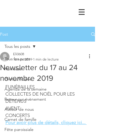
Post
Tous les posts
Eli0608
Tous les posts
16 nov. 2019
1 min de lecture
Newsletter du 17 au 24
Homélies
novembre 2019
Photos/Vidéos
FUNÉRAILLES
Agenda de la semaine
COLLECTES DE NOËL POUR LES 
Retour sur évènement
DÉTENUS
AVENT 
Autour de nous
CONCERTS
Carnet de famille
Pour avoir plus de détails, cliquez ici... 
Fête paroissiale