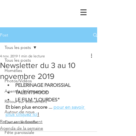
Post
Tous les posts
4 nov. 2019
1 min de lecture
Tous les posts
Newsletter du 3 au 10
Homélies
novembre 2019
Photos/Vidéos
PELERINAGE PAROISSIAL 
Agenda de la semaine
TALENTS4GOD 
LE FILM "LOURDES" 
Retour sur évènement
Et bien plus encore ... 
pour en savoir 
Autour de nous
plus cliquez ici
!
Retour sur évènement
Carnet de famille
Agenda de la semaine
Fête paroissiale