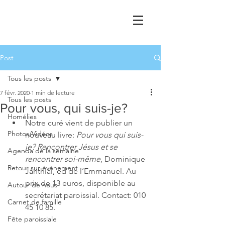
Post
Tous les posts
7 févr. 2020
1 min de lecture
Tous les posts
Pour vous, qui suis-je?
Homélies
Notre curé vient de publier un 
Photos/Vidéos
nouveau livre: 
Pour vous qui suis-
je? Rencontrer Jésus et se 
Agenda de la semaine
rencontrer soi-même
, Dominique 
Retour sur évènement
Janthial, éd de l’Emmanuel. Au 
prix de 13 euros, disponible au 
Autour de nous
secrétariat paroissial. Contact: 010 
Carnet de famille
45 10 85. 
Fête paroissiale