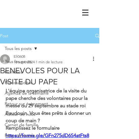
Post
Tous les posts
Eli0608
Tous les posts
13 sept. 2024
1 min de lecture
BENEVOLES POUR LA
Homélies
VISITE DU PAPE
Photos/Vidéos
L'équipe organisatrice de la visite du 
Agenda de la semaine
pape cherche des volontaires pour la 
Retour sur évènement
messe du 29 septembre au stade roi 
Baudouin. Vous êtes prêts à donner un 
Autour de nous
coup de main ?
Carnet de famille
Remplissez le formulaire 
Fête paroissiale
https://forms.gle/GFn275dD6S4atFts8